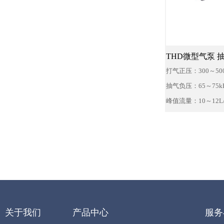
THD微型气泵 
打气正压：300～500
抽气负压：65～75k
峰值流量：10～12L/
高输出压力：该产品具
压力，并具备多种
的压力及流量区间
稳定可靠的压力输出
的高可靠性应用设
关于我们
产品中心
服务
压缩及传输能力。