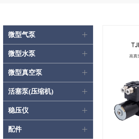
微型气泵
ꄶ
微型水泵
ꄶ
微型真空泵
ꄶ
活塞泵(压缩机)
ꄶ
稳压仪
ꄶ
配件
ꄶ