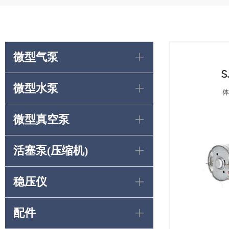
微型气泵
ꄶ
微型水泵
ꄶ
微型真空泵
ꄶ
活塞泵(压缩机)
ꄶ
稳压仪
ꄶ
配件
ꄶ