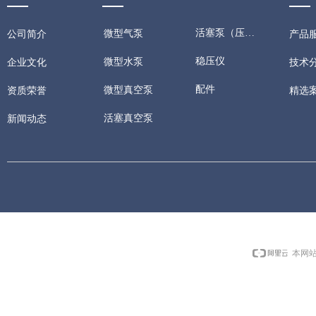
使系统更加智能化
活塞泵（压缩机）
微型气泵
公司简介
产品
自诊断与警告：每
稳压仪
微型水泵
技术
企业文化
间的状态给泵输入
配件
微型真空泵
精选
资质荣誉
括记忆运转与否和记
活塞真空泵
新闻动态
频率调速型与顶配型
本网站