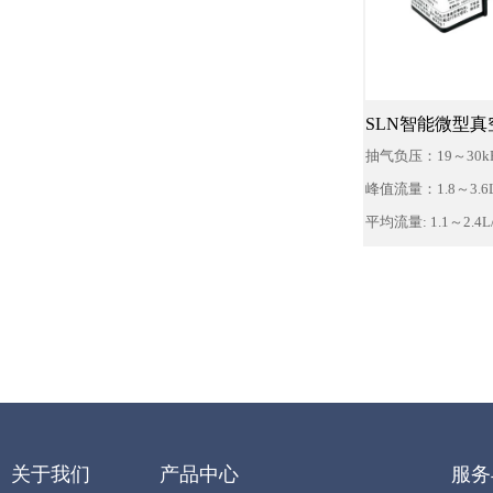
SLN智能微型真
抽气负压：19～30k
峰值流量：1.8～3.6L
平均流量: 1.1～2.4L/
优质无刷电机：采
夜连续运转、不干
性高等优点。
调速功能：顶配型
功能、转速信号反
关于我们
产品中心
服务
转速高低，由此可