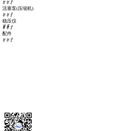
ꄶ
ꄶ
ꄷ
活塞泵(压缩机)
产品中心
ꄶ
ꄶ
ꄷ
稳压仪
ꂃ
ꁹ
ꄶ
ꄶ
ꄷ
配件
ꄶ
ꄶ
ꄷ
首页
ꄲ
流量>6L/min