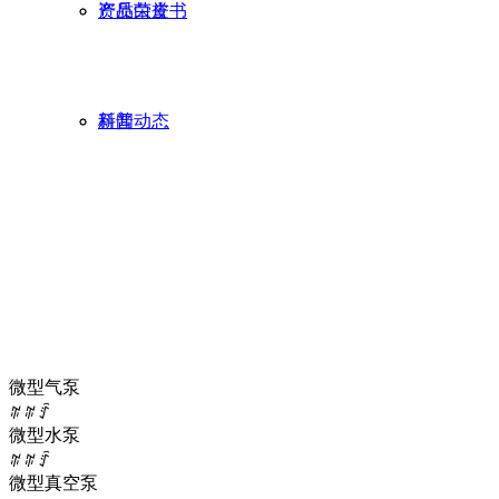
产品白皮书
资质荣誉
科普
新闻动态
微型气泵
ꄶ
ꄶ
ꄷ
微型水泵
ꄶ
ꄶ
ꄷ
微型真空泵