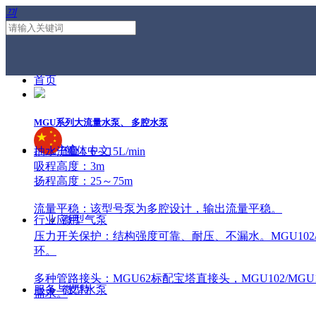
끠
首页
MGU系列大流量水泵、 多腔水泵
产品中心
简体中文
抽水流量：6～15L/min
吸程高度：3m
扬程高度：25～75m
流量平稳：该型号泵为多腔设计，输出流量平稳。
行业应用
微型气泵
压力开关保护：结构强度可靠、耐压、不漏水。MGU10
环。
多种管路接头：MGU62标配宝塔直接头，MGU102/M
服务与支持
微型水泵
需求。