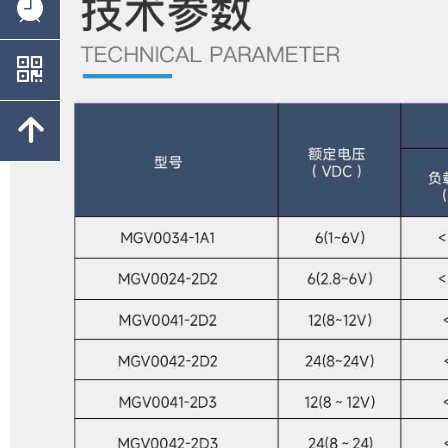
뀥
낃
녕