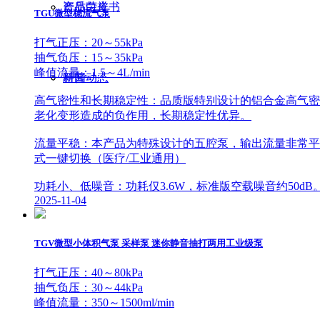
产品白皮书
资质荣誉
TGU微型稳流气泵
打气正压：20～55kPa
抽气负压：15～35kPa
峰值流量：1.5～4L/min
科普
新闻动态
高气密性和长期稳定性：品质版特别设计的铝合金高气密
老化变形造成的负作用，长期稳定性优异。
流量平稳：本产品为特殊设计的五腔泵，输出流量非常平稳脉
式一键切换（医疗/工业通用）
功耗小、低噪音：功耗仅3.6W，标准版空载噪音约50d
2025-11-04
TGV微型小体积气泵 采样泵 迷你静音抽打两用工业级泵
打气正压：40～80kPa
抽气负压：30～44kPa
峰值流量：350～1500ml/min