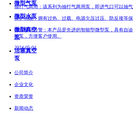
微型气泵
抽打气两用：该系列为抽打气两用泵，即进气口可以抽气
微型水泵
保护功能：拥有过热、过载、电源欠压过压、防反接等保
微型真空
自诊断与告警：本产品是先进的智能型微型泵，具有自诊
护泵，方便客户使用。
泵
2024-05-04
活塞真空
泵
关于我们
公司简介
企业文化
资质荣誉
新闻动态
服务与支持