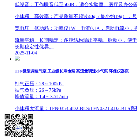
低噪音：工作噪音低至50dB，适合实验室、医疗及办公
小体积、高效率：产品质量不超过40g（最小约19g），尺寸
宽电压、低功耗：功率仅1W，电流0.1A，启动电流小
流量平稳、长期稳定：多腔结构输出平稳、脉动小，便于
长期稳定性优异。
2025-11-04
TFN微型调速气泵 工业级长寿命泵 高流量调速小气泵 环保仪器泵
打气正压：28～100kPa
抽气负压：26～75kPa
峰值流量：1.4～3.5L/min
小体积大流量：TFN0353-4D2-BLS/TFN0321-4D
3.5L/min。
微型气泵
ꄶ
ꄶ
ꄷ
高压力：TFN0263-7D2-BLS/TFN0261-7D2-BL
微型水泵
境和100kpa的高正压环境，满足更广泛的使用压力需求。