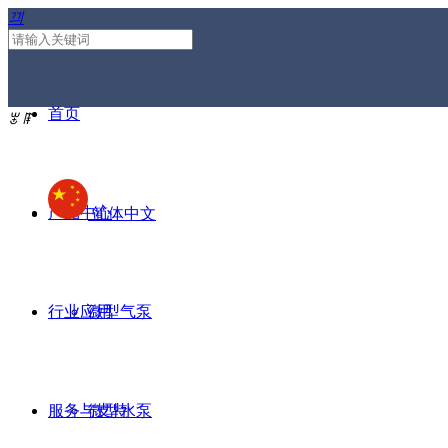
끠
首页
ꂃ
ꁹ
产品中心
简体中文
行业应用
微型气泵
服务与支持
微型水泵