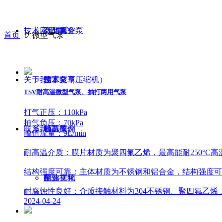
技术应用中心
微型真空泵
产品服务
首页
ꄲ
微型气泵
关于我们
活塞泵（压缩机）
技术分享
技术文章
TSV耐高温微型气泵、抽打两用气泵
打气正压：110kPa
抽气负压：70kPa
联系我们
稳压仪
精选案例
公司简介
峰值流量：9L/min
耐高温介质：膜片材质为聚四氟乙烯，最高能耐250°C高
结构强度可靠：主体材质为不锈钢和铝合金，结构强度可
配件
精选视频
企业文化
耐腐蚀性良好：介质接触材料为304不锈钢、聚四氟乙烯
2024-04-24