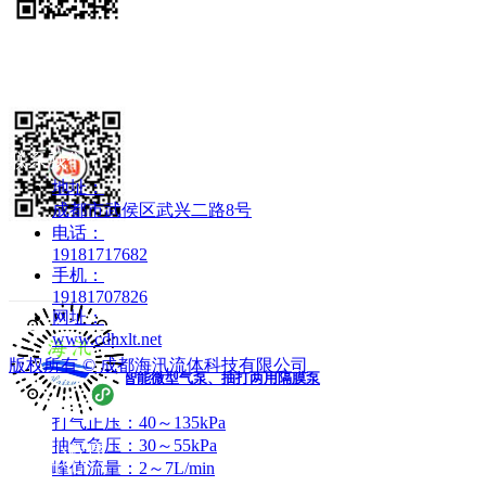
ꄶ
ꄶ
ꄷ
2025-01-20
微型真空泵
ꄶ
ꄶ
ꄷ
微信公众号
TYC微型气泵、大压力大流量泵
活塞泵(压缩机)
ꄶ
ꄶ
ꄷ
打气正压：100kPa
稳压仪
抽气负压：50kPa
ꄶ
ꄶ
ꄷ
联系我们
峰值流量：15L/min
配件
地址：
ꄶ
ꄶ
ꄷ
可选接头：标配尼龙宝塔接头，可选配Rc1/8、Rp1/8
成都市武侯区武兴二路8号
电话：
抽打气两用：该系列为抽打气两用泵，即进气口可以抽气
19181717682
淘宝旗舰店
手机：
长寿命，低干扰：采用高品质无刷电机，具有寿命长，可
19181707826
2024-04-23
网址：
www.cdhxlt.net
版权所有 ©
成都海汛流体科技有限公司
TAN可调速智能微型气泵、抽打两用隔膜泵
打气正压：40～135kPa
抽气负压：30～55kPa
微信小程序
产品中心
峰值流量：2～7L/min