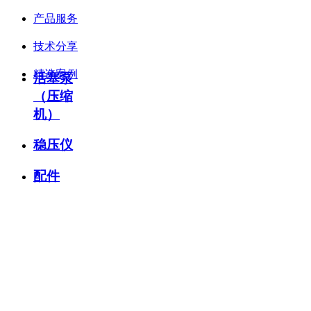
产品服务
技术分享
精选案例
活塞泵
（压缩
机）
稳压仪
配件